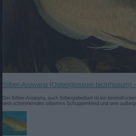
Silber-Arowana (Osteoglossum bicirrhosum) 
Der Silber-Arowana, auch Silbergabelbart ist ein beeindruck
sein schimmerndes silbernes Schuppenkleid und sein außerge