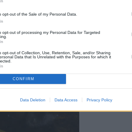
In
o opt-out of the Sale of my Personal Data.
In
Maßnahmen für klares Wasser
to opt-out of processing my Personal Data for Targeted
ing.
In
o opt-out of Collection, Use, Retention, Sale, and/or Sharing
ersonal Data that Is Unrelated with the Purposes for which it
lected.
In
CONFIRM
Data Deletion
Data Access
Privacy Policy