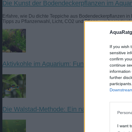
Die Kunst der Bodendeckerpflanzen im Aqua
Erfahre, wie Du dichte Teppiche aus Bodendeckerpflanzen in Ba
Tipps zu Pflanzenwahl, Licht, CO2 und Pflege, um beeindruck
AquaRatg
If you wish 
sensitive in
confirm you
Aktivkohle im Aquarium: Funktionsweise, An
continue se
information 
further disc
participants
Downstream 
Die Walstad-Methode: Ein natürlicher Ansatz 
Persona
I want t