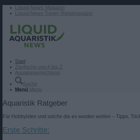
Liquid-News: Magazin
Liquid-News Travel: Reisemagazin
Start
Zierfische von A bis Z
Aquarieneinrichtung
Suche
Menü
Menü
Aquaristik Ratgeber
Für Hobbyisten und solche die es werden wollen – Tipps, Trick
Erste Schritte: