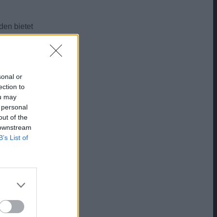
den bietet
sonal or
ection to
ou may
 personal
out of the
 downstream
B’s List of