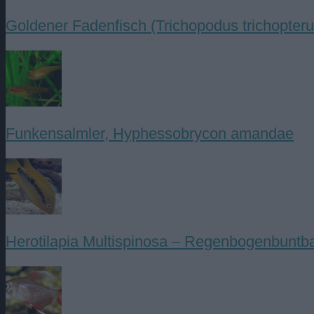
Goldener Fadenfisch (Trichopodus trichopteru
Funkensalmler, Hyphessobrycon amandae
Herotilapia Multispinosa – Regenbogenbuntb