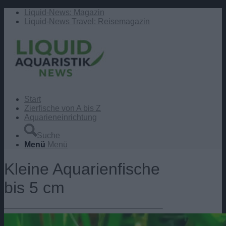
Liquid-News: Magazin
Liquid-News Travel: Reisemagazin
Start
Zierfische von A bis Z
Aquarieneinrichtung
Suche
Menü
Menü
Kleine Aquarienfische
bis 5 cm