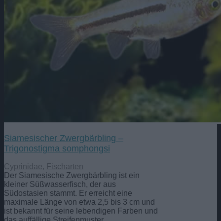
Siamesischer Zwergbärbling –
Trigonostigma somphongsi
Cyprinidae
,
Fischarten
Der Siamesische Zwergbärbling ist ein
kleiner Süßwasserfisch, der aus
Südostasien stammt. Er erreicht eine
maximale Länge von etwa 2,5 bis 3 cm und
ist bekannt für seine lebendigen Farben und
das auffällige Streifenmuster.