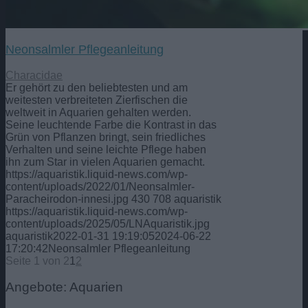
Neonsalmler Pflegeanleitung
Characidae
Er gehört zu den beliebtesten und am
weitesten verbreiteten Zierfischen die
weltweit in Aquarien gehalten werden.
Seine leuchtende Farbe die Kontrast in das
Grün von Pflanzen bringt, sein friedliches
Verhalten und seine leichte Pflege haben
ihn zum Star in vielen Aquarien gemacht.
https://aquaristik.liquid-news.com/wp-
content/uploads/2022/01/Neonsalmler-
Paracheirodon-innesi.jpg
430
708
aquaristik
https://aquaristik.liquid-news.com/wp-
content/uploads/2025/05/LNAquaristik.jpg
aquaristik
2022-01-31 19:19:05
2024-06-22
17:20:42
Neonsalmler Pflegeanleitung
Seite 1 von 2
1
2
Angebote: Aquarien