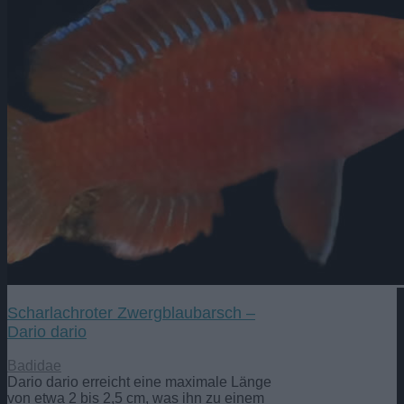
Scharlachroter Zwergblaubarsch –
Dario dario
Badidae
Dario dario erreicht eine maximale Länge
von etwa 2 bis 2,5 cm, was ihn zu einem