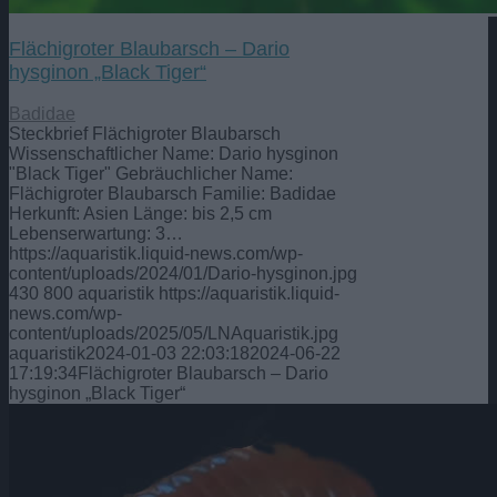
Flächigroter Blaubarsch – Dario
hysginon „Black Tiger“
Badidae
Steckbrief Flächigroter Blaubarsch
Wissenschaftlicher Name: Dario hysginon
"Black Tiger" Gebräuchlicher Name:
Flächigroter Blaubarsch Familie: Badidae
Herkunft: Asien Länge: bis 2,5 cm
Lebenserwartung: 3…
https://aquaristik.liquid-news.com/wp-
content/uploads/2024/01/Dario-hysginon.jpg
430
800
aquaristik
https://aquaristik.liquid-
news.com/wp-
content/uploads/2025/05/LNAquaristik.jpg
aquaristik
2024-01-03 22:03:18
2024-06-22
17:19:34
Flächigroter Blaubarsch – Dario
hysginon „Black Tiger“