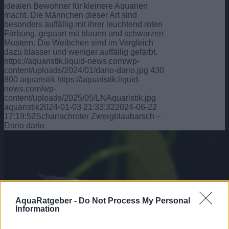
idealen Bewohner für kleinere Aquarien
macht. Die Männchen dieser Art sind
besonders auffällig mit ihrer leuchtend roten
Färbung, gepaart mit blauen und schwarzen
Mustern. Die Weibchen sind im Vergleich
dazu blasser und weniger auffällig gefärbt.
https://aquaristik.liquid-news.com/wp-
content/uploads/2024/01/dario-dario.jpg
430
800
aquaristik
https://aquaristik.liquid-
news.com/wp-
content/uploads/2025/05/LNAquaristik.jpg
aquaristik
2024-01-03 21:33:32
2024-06-22
17:19:52
Scharlachroter Zwergblaubarsch –
Dario dario
AquaRatgeber -
Do Not Process My Personal
Information