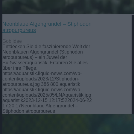
Neonblaue Algengrundel – Stiphodon
atropurpureus
Gobiidae
Entdecken Sie die faszinierende Welt der
Neonblauen Algengrundel (Stiphodon
atropurpureus) – ein Juwel der
Süßwasseraquaristik. Erfahren Sie alles
über ihre Pflege.
https://aquaristik.liquid-news.com/wp-
content/uploads/2023/12/Stiphodon-
atropurpureus.jpg
386
800
aquaristik
https://aquaristik.liquid-news.com/wp-
content/uploads/2025/05/LNAquaristik.jpg
aquaristik
2023-12-15 12:17:52
2024-06-22
17:20:17
Neonblaue Algengrundel –
Stiphodon atropurpureus