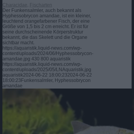
Characidae
,
Fischarten
Der Funkensalmler, auch bekannt als
Hyphessobrycon amandae, ist ein kleiner,
leuchtend orangefarbener Fisch, der eine
Größe von 1,5 bis 2 cm erreicht. Er ist für
seine durchscheinende Körperstruktur
bekannt, die das Skelett und die Organe
sichtbar macht.
https://aquaristik.liquid-news.com/wp-
content/uploads/2024/06/Hyphessobrycon-
amandae.jpg
430
800
aquaristik
https://aquaristik.liquid-news.com/wp-
content/uploads/2025/05/LNAquaristik.jpg
aquaristik
2024-06-22 18:00:23
2024-06-22
18:00:23
Funkensalmler, Hyphessobrycon
amandae