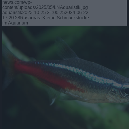
news.com/wp-
content/uploads/2025/05/LNAquaristik.jpg
aquaristik
2023-10-25 21:00:25
2024-06-22
17:20:28
Rasboras: Kleine Schmuckstücke
im Aquarium