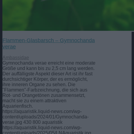
Flammen-Glasbarsch – Gymnochanda
verae
Ambassidae
Gymnochanda verae erreicht eine moderate
Größe und kann bis zu 2,5 cm lang werden.
Der auffälligste Aspekt dieser Art ist ihr fast
durchsichtiger Körper, der es ermöglicht,
ihre inneren Organe zu sehen. Die
"Flammen"-Farbzeichnung, die sich aus
Rot- und Orangetönen zusammensetzt,
macht sie zu einem attraktiven
Aquarienfisch.
https://aquaristik.liquid-news.com/wp-
content/uploads/2024/01/Gymnochanda-
verae.jpg
430
800
aquaristik
https://aquaristik.liquid-news.com/wp-
content/uploads/2025/05/LNAquaristik.jpg