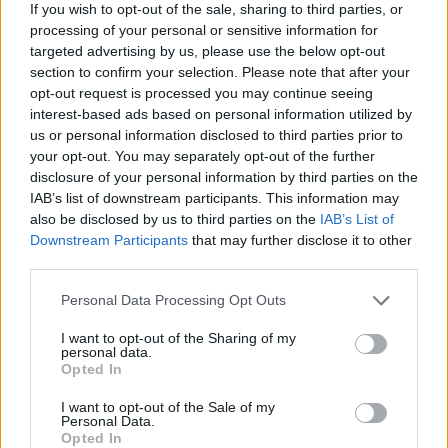
If you wish to opt-out of the sale, sharing to third parties, or
processing of your personal or sensitive information for
targeted advertising by us, please use the below opt-out
section to confirm your selection. Please note that after your
opt-out request is processed you may continue seeing
interest-based ads based on personal information utilized by
us or personal information disclosed to third parties prior to
your opt-out. You may separately opt-out of the further
disclosure of your personal information by third parties on the
IAB’s list of downstream participants. This information may
also be disclosed by us to third parties on the
IAB’s List of
Knurrender Zwerggurami – Trichopsis
Downstream Participants
that may further disclose it to other
pumilus
third parties.
Osphronemidae
Personal Data Processing Opt Outs
Der Knurrende Zwerggurami ist ein relativ
kleiner Fisch, der in der Regel eine Länge
I want to opt-out of the Sharing of my
von etwa 3,5 bis 5 cm erreicht. Er zeichnet
personal data.
sich durch einen länglichen, leicht
Opted In
abgeflachten Körper und eine bunte
Färbung aus.
I want to opt-out of the Sale of my
Personal Data.
https://aquaristik.liquid-news.com/wp-
Opted In
content/uploads/2024/01/Trichopsis-