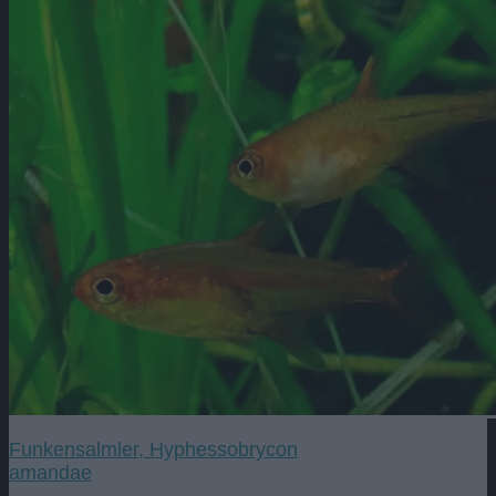
Funkensalmler, Hyphessobrycon
amandae