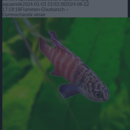
aquaristik
2024-01-03 23:03:38
2024-06-22
17:19:19
Flammen-Glasbarsch –
Gymnochanda verae