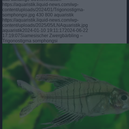
https://aquaristik.liquid-news.com/wp-
content/uploads/2024/01/Trigonostigma-
somphongsi.jpg
430
800
aquaristik
https://aquaristik.liquid-news.com/wp-
content/uploads/2025/05/LNAquaristik.jpg
aquaristik
2024-01-10 19:11:17
2024-06-22
17:19:07
Siamesischer Zwergbärbling –
Trigonostigma somphongsi