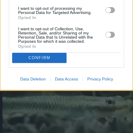
pumilus.jpg
430
800
aquaristik
I want to opt-out of processing my
https://aquaristik.liquid-news.com/wp-
Personal Data for Targeted Advertising.
content/uploads/2025/05/LNAquaristik.jpg
Opted In
aquaristik
2024-01-03 01:38:28
2024-06-22
17:20:01
Knurrender Zwerggurami –
I want to opt-out of Collection, Use,
Trichopsis pumilus
Retention, Sale, and/or Sharing of my
Personal Data that Is Unrelated with the
Purposes for which it was collected.
Opted In
CONFIRM
Data Deletion
Data Access
Privacy Policy