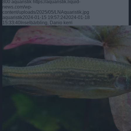
800
aquaristik
https://aquaristik.liquid-
news.com/wp-
content/uploads/2025/05/LNAquaristik.jpg
aquaristik
2024-01-15 19:57:24
2024-01-18
15:33:40
Inselbärbling, Danio kerri