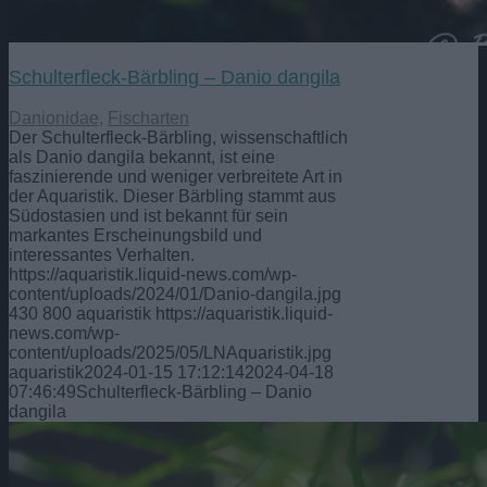
Schulterfleck-Bärbling – Danio dangila
Danionidae
,
Fischarten
Der Schulterfleck-Bärbling, wissenschaftlich
als Danio dangila bekannt, ist eine
faszinierende und weniger verbreitete Art in
der Aquaristik. Dieser Bärbling stammt aus
Südostasien und ist bekannt für sein
markantes Erscheinungsbild und
interessantes Verhalten.
https://aquaristik.liquid-news.com/wp-
content/uploads/2024/01/Danio-dangila.jpg
430
800
aquaristik
https://aquaristik.liquid-
news.com/wp-
content/uploads/2025/05/LNAquaristik.jpg
aquaristik
2024-01-15 17:12:14
2024-04-18
07:46:49
Schulterfleck-Bärbling – Danio
dangila