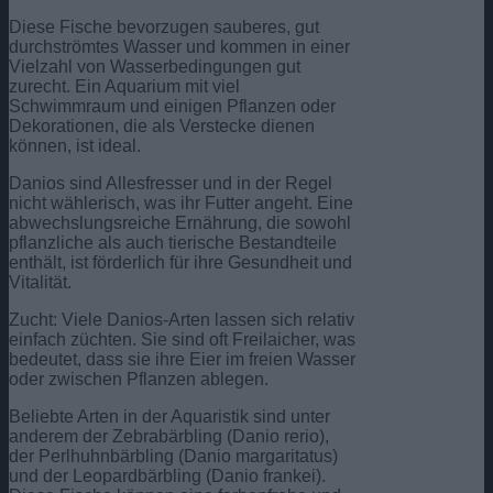
Diese Fische bevorzugen sauberes, gut
durchströmtes Wasser und kommen in einer
Vielzahl von Wasserbedingungen gut
zurecht. Ein Aquarium mit viel
Schwimmraum und einigen Pflanzen oder
Dekorationen, die als Verstecke dienen
können, ist ideal.
Danios sind Allesfresser und in der Regel
nicht wählerisch, was ihr Futter angeht. Eine
abwechslungsreiche Ernährung, die sowohl
pflanzliche als auch tierische Bestandteile
enthält, ist förderlich für ihre Gesundheit und
Vitalität.
Zucht: Viele Danios-Arten lassen sich relativ
einfach züchten. Sie sind oft Freilaicher, was
bedeutet, dass sie ihre Eier im freien Wasser
oder zwischen Pflanzen ablegen.
Beliebte Arten in der Aquaristik sind unter
anderem der Zebrabärbling (Danio rerio),
der Perlhuhnbärbling (Danio margaritatus)
und der Leopardbärbling (Danio frankei).