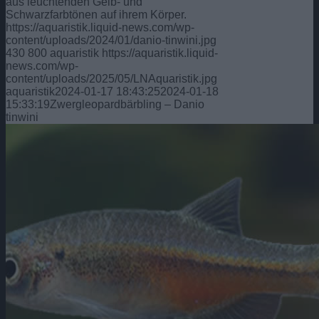
aus leuchtenden Gelb- und
Schwarzfarbtönen auf ihrem Körper.
https://aquaristik.liquid-news.com/wp-
content/uploads/2024/01/danio-tinwini.jpg
430
800
aquaristik
https://aquaristik.liquid-
news.com/wp-
content/uploads/2025/05/LNAquaristik.jpg
aquaristik
2024-01-17 18:43:25
2024-01-18
15:33:19
Zwergleopardbärbling – Danio
tinwini