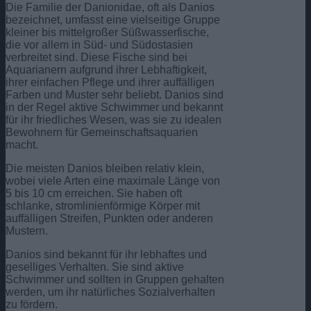
Die Familie der Danionidae, oft als Danios
bezeichnet, umfasst eine vielseitige Gruppe
kleiner bis mittelgroßer Süßwasserfische,
die vor allem in Süd- und Südostasien
verbreitet sind. Diese Fische sind bei
Aquarianern aufgrund ihrer Lebhaftigkeit,
ihrer einfachen Pflege und ihrer auffälligen
Farben und Muster sehr beliebt. Danios sind
in der Regel aktive Schwimmer und bekannt
für ihr friedliches Wesen, was sie zu idealen
Bewohnern für Gemeinschaftsaquarien
macht.
Die meisten Danios bleiben relativ klein,
wobei viele Arten eine maximale Länge von
5 bis 10 cm erreichen. Sie haben oft
schlanke, stromlinienförmige Körper mit
auffälligen Streifen, Punkten oder anderen
Mustern.
Danios sind bekannt für ihr lebhaftes und
geselliges Verhalten. Sie sind aktive
Schwimmer und sollten in Gruppen gehalten
werden, um ihr natürliches Sozialverhalten
zu fördern.