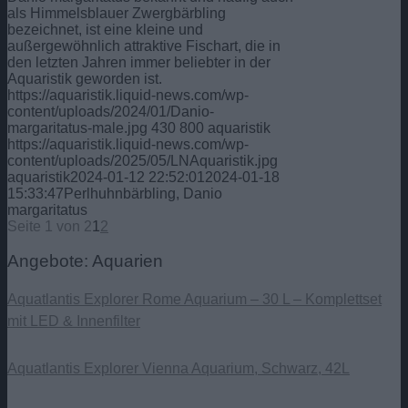
als Himmelsblauer Zwergbärbling
bezeichnet, ist eine kleine und
außergewöhnlich attraktive Fischart, die in
den letzten Jahren immer beliebter in der
Aquaristik geworden ist.
https://aquaristik.liquid-news.com/wp-
content/uploads/2024/01/Danio-
margaritatus-male.jpg
430
800
aquaristik
https://aquaristik.liquid-news.com/wp-
content/uploads/2025/05/LNAquaristik.jpg
aquaristik
2024-01-12 22:52:01
2024-01-18
15:33:47
Perlhuhnbärbling, Danio
margaritatus
Seite 1 von 2
1
2
Angebote: Aquarien
Aquatlantis Explorer Rome Aquarium – 30 L – Komplettset
mit LED & Innenfilter
Aquatlantis Explorer Vienna Aquarium, Schwarz, 42L