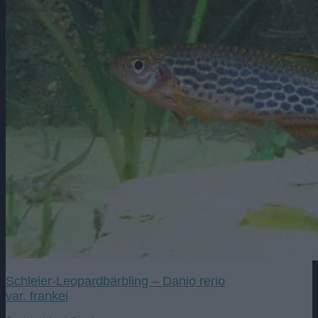
Schleier-Leopardbärbling – Danio rerio
var. frankei