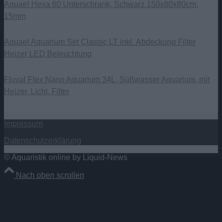
Aquael Hexa 60 Unterschrank, Schwarz 150x80x80cm,
15mm
Aquael Aquarium Set Classic LT inkl. Abdeckung Filter
Heizer LED Beleuchtung
Fluval Flex Nano Aquarium 34L, Süßwasser Aquarium, mit
Heizer, Licht, Filter
Impressum
Datenschutzerklärung
© Aquaristik online by Liquid-News
Nach oben scrollen