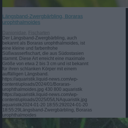
Längsband-Zwergbärbling, Boraras
urophthalmoides
Danionidae
,
Fischarten
Der Längsband-Zwergbärbling, auch
bekannt als Boraras urophthalmoides, ist
eine kleine und farbenfrohe
Süßwasserfischart, die aus Südostasien
stammt. Diese Art erreicht eine maximale
Größe von etwa 2 bis 3 cm und ist bekannt
für ihren schlanken Körper mit einem
auffälligen Längsband.
https://aquaristik.liquid-news.com/wp-
content/uploads/2024/01/Boraras-
urophthalmoides.jpg
430
800
aquaristik
https://aquaristik.liquid-news.com/wp-
content/uploads/2025/05/LNAquaristik.jpg
aquaristik
2024-01-20 18:55:29
2024-01-20
18:55:29
Längsband-Zwergbärbling, Boraras
urophthalmoides