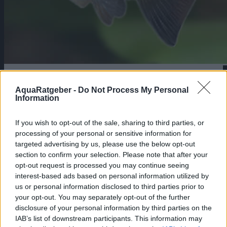
Firelinebärbling – Danio sondhii
AquaRatgeber -
Do Not Process My Personal
Information
Danionidae
,
Fischarten
Der Firelinebärbling, wissenschaftlich als
Danio sondhii oder Devario sondhii
If you wish to opt-out of the sale, sharing to third parties, or
bekannt, ist eine weniger bekannte, aber
processing of your personal or sensitive information for
faszinierende Art unter den Bärblingen.
targeted advertising by us, please use the below opt-out
Diese Art stammt aus Südostasien und ist
für Aquarienliebhaber interessant aufgrund
section to confirm your selection. Please note that after your
ihrer lebhaften Farben und ihres aktiven
opt-out request is processed you may continue seeing
Schwimmverhaltens.
interest-based ads based on personal information utilized by
https://aquaristik.liquid-news.com/wp-
us or personal information disclosed to third parties prior to
content/uploads/2024/01/Danio-sondhii.jpg
your opt-out. You may separately opt-out of the further
430
800
aquaristik
https://aquaristik.liquid-
disclosure of your personal information by third parties on the
news.com/wp-
content/uploads/2025/05/LNAquaristik.jpg
IAB’s list of downstream participants. This information may
aquaristik
2024-01-15 21:02:54
2024-01-18