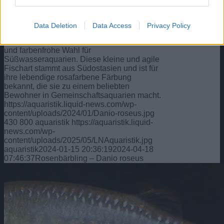
Rosenbärbling – Danio roseus
Danionidae
,
Fischarten
Data Deletion
Data Access
Privacy Policy
Der Rosenbärbling, wissenschaftlich als
Danio roseus bekannt, ist eine charmante
und farbenfrohe Wahl für
Süßwasseraquarien. Diese kleine und agile
Fischart stammt aus Südostasien und ist für
ihre lebendige rosafarbene Färbung
bekannt, die sie zu einem beliebten
Bewohner in Gemeinschaftsaquarien macht.
https://aquaristik.liquid-news.com/wp-
content/uploads/2024/01/Danio-roseus.jpg
430
800
aquaristik
https://aquaristik.liquid-
news.com/wp-
content/uploads/2025/05/LNAquaristik.jpg
aquaristik
2024-01-15 20:36:19
2024-04-18
07:46:37
Rosenbärbling – Danio roseus