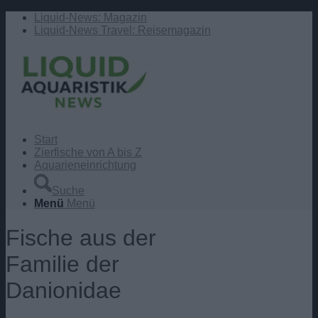
Liquid-News: Magazin
Liquid-News Travel: Reisemagazin
Start
Zierfische von A bis Z
Aquarieneinrichtung
Suche
Menü
Menü
Fische aus der
Familie der
Danionidae