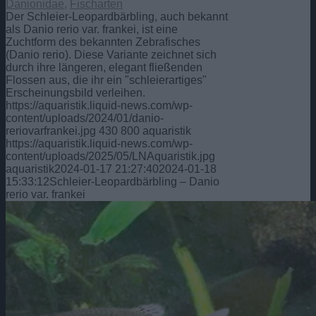
Danionidae
,
Fischarten
Der Schleier-Leopardbärbling, auch bekannt
als Danio rerio var. frankei, ist eine
Zuchtform des bekannten Zebrafisches
(Danio rerio). Diese Variante zeichnet sich
durch ihre längeren, elegant fließenden
Flossen aus, die ihr ein "schleierartiges"
Erscheinungsbild verleihen.
https://aquaristik.liquid-news.com/wp-
content/uploads/2024/01/danio-
reriovarfrankei.jpg
430
800
aquaristik
https://aquaristik.liquid-news.com/wp-
content/uploads/2025/05/LNAquaristik.jpg
aquaristik
2024-01-17 21:27:40
2024-01-18
15:33:12
Schleier-Leopardbärbling – Danio
rerio var. frankei