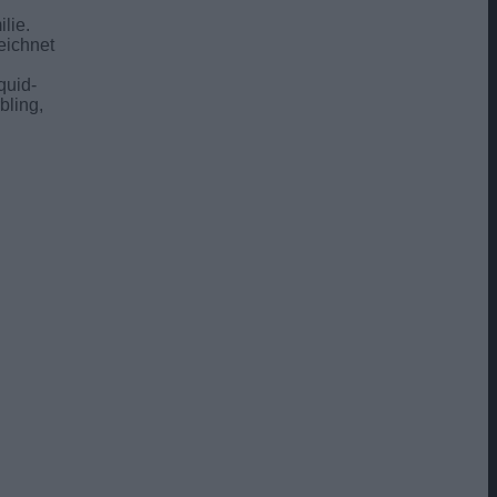
lie.
eichnet
iquid-
bling,