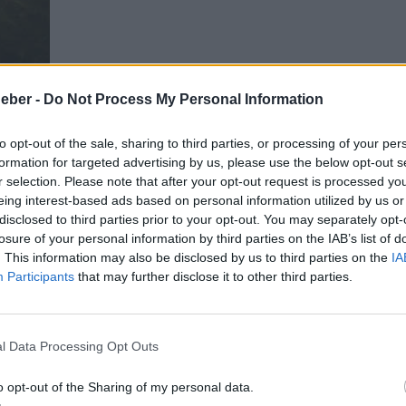
macrophthalma
eber -
Do Not Process My Personal Information
to opt-out of the sale, sharing to third parties, or processing of your per
 dorsiocellata macrophthalma bekannt, ist eine faszinierende 
formation for targeted advertising by us, please use the below opt-out s
e (Cyprinidae). Diese Art erreicht eine maximale Größe von etw
n, leuchtenden Flecken oberhalb ihrer Augen bekannt.
r selection. Please note that after your opt-out request is processed y
01/Rasbora-dorsiocellata-macrophthalma.jpg
430
800
aquaristik
eing interest-based ads based on personal information utilized by us or
/LNAquaristik.jpg
aquaristik
2024-02-22 00:32:20
2024-04-18
disclosed to third parties prior to your opt-out. You may separately opt-
a macrophthalma
losure of your personal information by third parties on the IAB’s list of
. This information may also be disclosed by us to third parties on the
IA
Participants
that may further disclose it to other third parties.
l Data Processing Opt Outs
o opt-out of the Sharing of my personal data.