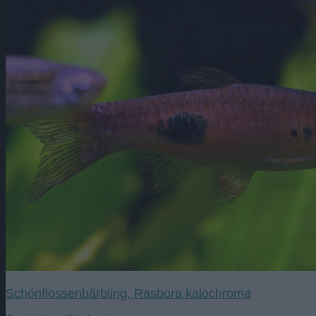
Schönflossenbärbling, Rasbora kalochroma