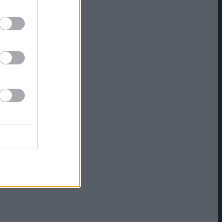
aus
lanken
iquid-
a,