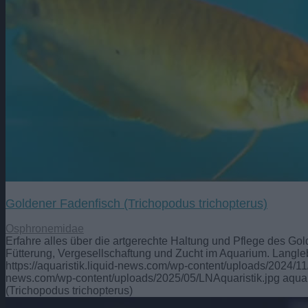
Goldener Fadenfisch (Trichopodus trichopterus)
Osphronemidae
Erfahre alles über die artgerechte Haltung und Pflege des Go
Fütterung, Vergesellschaftung und Zucht im Aquarium. Langl
https://aquaristik.liquid-news.com/wp-content/uploads/2024/11
news.com/wp-content/uploads/2025/05/LNAquaristik.jpg
aquar
(Trichopodus trichopterus)