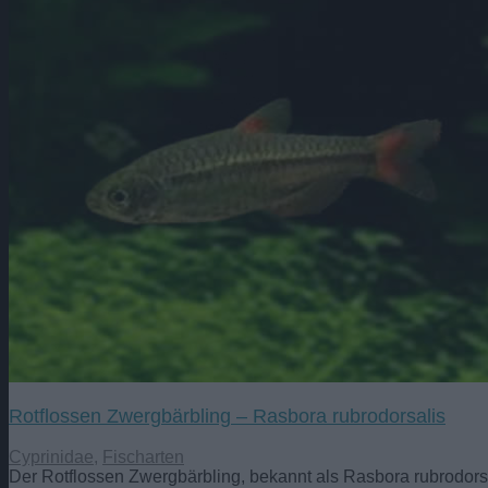
Rotflossen Zwergbärbling – Rasbora rubrodorsalis
Cyprinidae
,
Fischarten
Der Rotflossen Zwergbärbling, bekannt als Rasbora rubrodorsal