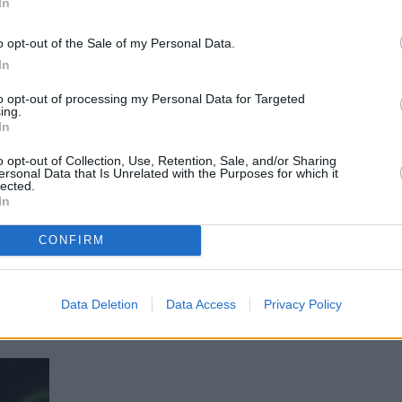
In
o opt-out of the Sale of my Personal Data.
In
to opt-out of processing my Personal Data for Targeted
ing.
In
o opt-out of Collection, Use, Retention, Sale, and/or Sharing
ersonal Data that Is Unrelated with the Purposes for which it
lected.
In
CONFIRM
, ist eine bezaubernde und farbenfrohe Süßwasserfischart, die 
Länge von etwa 1,5 bis 2 cm erreicht, ist bekannt für ihren sch
von leuchtenden Blau- und Rottönen besteht.
Data Deletion
Data Access
Privacy Policy
/Sundadanio-retiarius.jpg
430
800
aquaristik
https://aquaristik.l
istik
2024-01-22 23:07:47
2024-01-22 23:09:07
Glühlicht-Rasbor