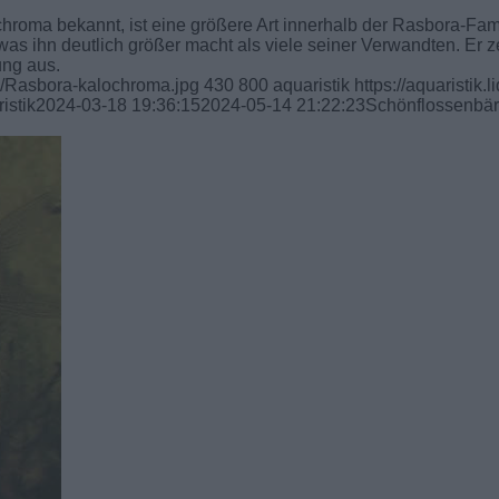
hroma bekannt, ist eine größere Art innerhalb der Rasbora-Fami
as ihn deutlich größer macht als viele seiner Verwandten. Er z
ung aus.
01/Rasbora-kalochroma.jpg
430
800
aquaristik
https://aquaristik.l
istik
2024-03-18 19:36:15
2024-05-14 21:22:23
Schönflossenbär