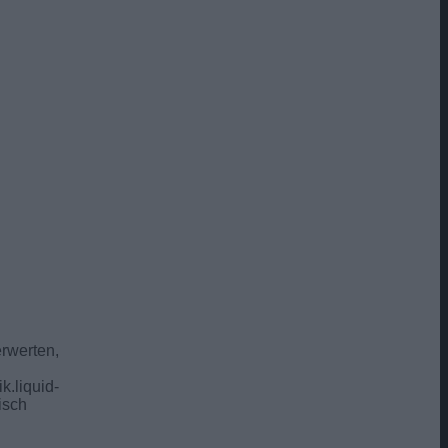
erwerten,
ik.liquid-
isch