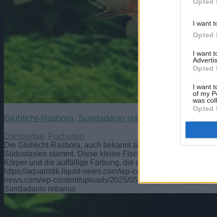
Opted 
I want t
Opted 
I want 
Advertis
Opted 
I want t
of my P
was col
Opted 
Glühlicht-Rasbora, Sundadanio retiarius
Danionidae
,
Fischarten
Die Glühlicht-Rasbora, auch bekannt als Sundadanio retiarius
Südostasien stammt. Diese kleine Fischart, die eine maximale 
Körper und die auffällige Färbung, die oft aus einem Muster 
https://aquaristik.liquid-news.com/wp-content/uploads/2024/01
news.com/wp-content/uploads/2025/05/LNAquaristik.jpg
aquar
Sundadanio retiarius