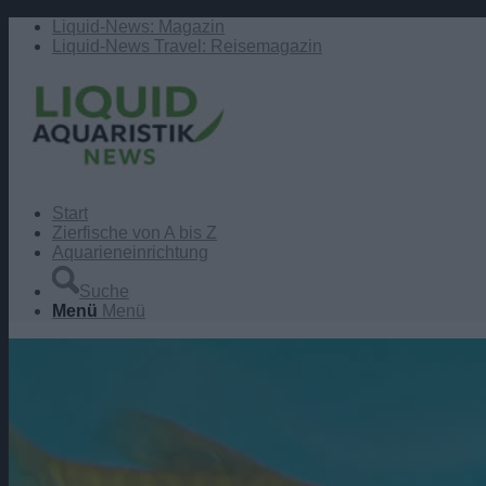
Liquid-News: Magazin
Liquid-News Travel: Reisemagazin
Start
Zierfische von A bis Z
Aquarieneinrichtung
Suche
Menü
Menü