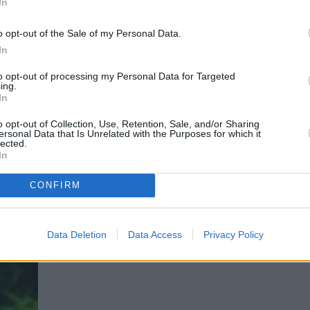
In
, ist eine bezaubernde und farbenfrohe Süßwasserfischart, die 
o opt-out of the Sale of my Personal Data.
Länge von etwa 1,5 bis 2 cm erreicht, ist bekannt für ihren sch
von leuchtenden Blau- und Rottönen besteht.
In
/Sundadanio-retiarius.jpg
430
800
aquaristik
https://aquaristik.l
istik
2024-01-22 23:07:47
2024-01-22 23:09:07
Glühlicht-Rasbor
to opt-out of processing my Personal Data for Targeted
ing.
In
o opt-out of Collection, Use, Retention, Sale, and/or Sharing
ersonal Data that Is Unrelated with the Purposes for which it
lected.
In
CONFIRM
Data Deletion
Data Access
Privacy Policy