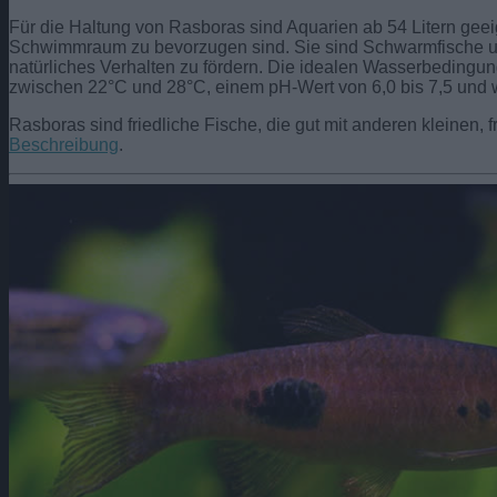
Für die Haltung von Rasboras sind Aquarien ab 54 Litern ge
Schwimmraum zu bevorzugen sind. Sie sind Schwarmfische und
natürliches Verhalten zu fördern. Die idealen Wasserbedingung
zwischen 22°C und 28°C, einem pH-Wert von 6,0 bis 7,5 und 
Rasboras sind friedliche Fische, die gut mit anderen kleinen, 
Beschreibung
.