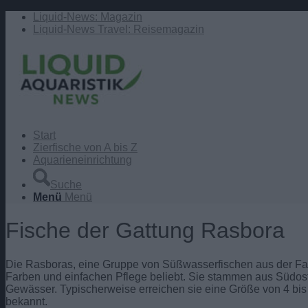
Liquid-News: Magazin
Liquid-News Travel: Reisemagazin
Start
Zierfische von A bis Z
Aquarieneinrichtung
Suche
Menü
Menü
Fische der Gattung Rasbora
Die Rasboras, eine Gruppe von Süßwasserfischen aus der Famil
Farben und einfachen Pflege beliebt. Sie stammen aus Südos
Gewässer. Typischerweise erreichen sie eine Größe von 4 bis 
bekannt.