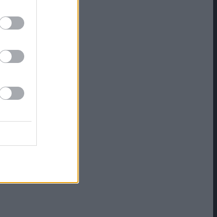
aus
lanken
iquid-
a,