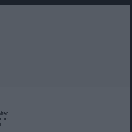
ften
iche
r