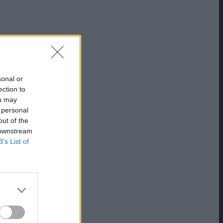
sonal or
ection to
ou may
 personal
out of the
 downstream
B’s List of