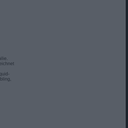
lie.
eichnet
iquid-
bling,