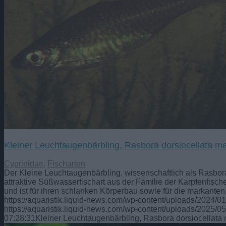
Kleiner Leuchtaugenbärbling, Rasbora dorsiocellata 
Cyprinidae
,
Fischarten
Der Kleine Leuchtaugenbärbling, wissenschaftlich als Rasbora
attraktive Süßwasserfischart aus der Familie der Karpfenfisch
und ist für ihren schlanken Körperbau sowie für die markante
https://aquaristik.liquid-news.com/wp-content/uploads/2024/
https://aquaristik.liquid-news.com/wp-content/uploads/2025/05
07:28:31
Kleiner Leuchtaugenbärbling, Rasbora dorsiocellat