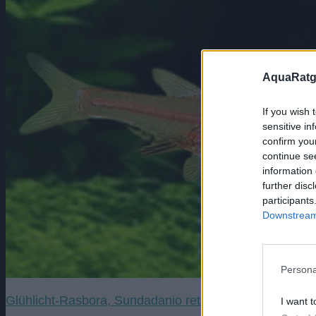
AquaRatg
If you wish 
sensitive in
confirm you
continue se
information 
further disc
participants
Downstream 
Persona
Glühlicht-Rasbora, Sundadanio retiarius
I want t