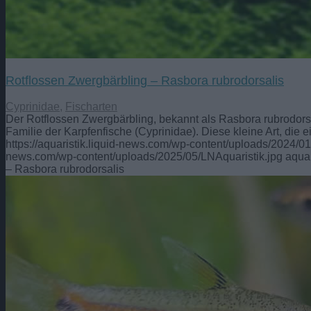
Rotflossen Zwergbärbling – Rasbora rubrodorsalis
Cyprinidae
,
Fischarten
Der Rotflossen Zwergbärbling, bekannt als Rasbora rubrodorsal
Familie der Karpfenfische (Cyprinidae). Diese kleine Art, die 
https://aquaristik.liquid-news.com/wp-content/uploads/2024/0
news.com/wp-content/uploads/2025/05/LNAquaristik.jpg
aquar
– Rasbora rubrodorsalis