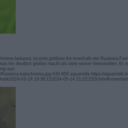
hroma bekannt, ist eine größere Art innerhalb der Rasbora-Fami
as ihn deutlich größer macht als viele seiner Verwandten. Er z
ung aus.
01/Rasbora-kalochroma.jpg
430
800
aquaristik
https://aquaristik.l
istik
2024-03-18 19:36:15
2024-05-14 21:22:23
Schönflossenbär