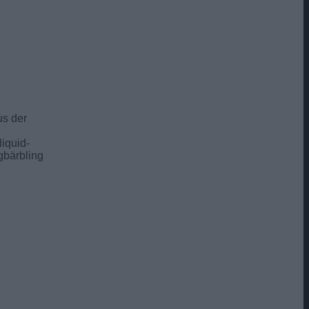
us der
liquid-
gbärbling