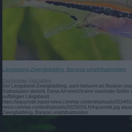
Längsband-Zwergbärbling, Boraras urophthalmoides
Danionidae
,
Fischarten
Der Längsband-Zwergbärbling, auch bekannt als Boraras uroph
Südostasien stammt. Diese Art erreicht eine maximale Größe v
auffälligen Längsband.
https://aquaristik.liquid-news.com/wp-content/uploads/2024/0
news.com/wp-content/uploads/2025/05/LNAquaristik.jpg
aquar
Zwergbärbling, Boraras urophthalmoides