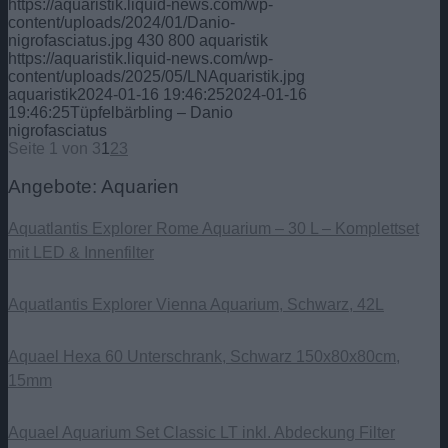
https://aquaristik.liquid-news.com/wp-
content/uploads/2024/01/Danio-
nigrofasciatus.jpg
430
800
aquaristik
https://aquaristik.liquid-news.com/wp-
content/uploads/2025/05/LNAquaristik.jpg
aquaristik
2024-01-16 19:46:25
2024-01-16
19:46:25
Tüpfelbärbling – Danio
nigrofasciatus
Seite 1 von 3
1
2
3
Angebote: Aquarien
Aquatlantis Explorer Rome Aquarium – 30 L – Komplettset
mit LED & Innenfilter
Aquatlantis Explorer Vienna Aquarium, Schwarz, 42L
Aquael Hexa 60 Unterschrank, Schwarz 150x80x80cm,
15mm
Aquael Aquarium Set Classic LT inkl. Abdeckung Filter