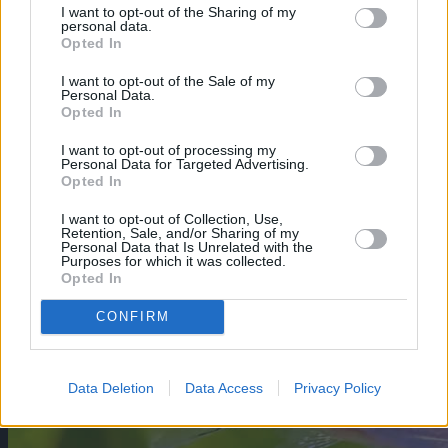
I want to opt-out of the Sharing of my
content/uploads/2024/01/Rasbora-
personal data.
rubrodorsalis.jpg
430
800
aquaristik
Opted In
https://aquaristik.liquid-news.com/wp-
content/uploads/2025/05/LNAquaristik.jpg
I want to opt-out of the Sale of my
aquaristik
2024-01-21 00:02:53
2024-04-18
Personal Data.
07:29:39
Rotflossen Zwergbärbling –
Opted In
Rasbora rubrodorsalis
I want to opt-out of processing my
Personal Data for Targeted Advertising.
Opted In
I want to opt-out of Collection, Use,
Retention, Sale, and/or Sharing of my
Personal Data that Is Unrelated with the
Purposes for which it was collected.
Opted In
CONFIRM
Data Deletion
Data Access
Privacy Policy