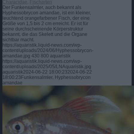
Characidae
,
Fischarten
Der Funkensalmler, auch bekannt als
Hyphessobrycon amandae, ist ein kleiner,
leuchtend orangefarbener Fisch, der eine
Größe von 1,5 bis 2 cm erreicht. Er ist für
seine durchscheinende Körperstruktur
bekannt, die das Skelett und die Organe
sichtbar macht.
https://aquaristik.liquid-news.com/wp-
content/uploads/2024/06/Hyphessobrycon-
amandae.jpg
430
800
aquaristik
https://aquaristik.liquid-news.com/wp-
content/uploads/2025/05/LNAquaristik.jpg
aquaristik
2024-06-22 18:00:23
2024-06-22
18:00:23
Funkensalmler, Hyphessobrycon
amandae