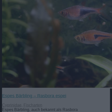
Espes Bärbling – Rasbora espei
Cyprinidae
,
Fischarten
Espes Bärbling, auch bekannt als Rasbora