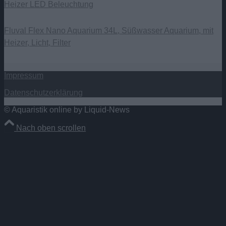
Heizer LED Beleuchtung
Fluval Flex Nano Aquarium 34L, Süßwasser Aquarium, mit
Heizer, Licht, Filter
Impressum
Datenschutzerklärung
© Aquaristik online by Liquid-News
Nach oben scrollen