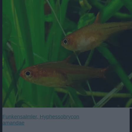
Funkensalmler, Hyphessobrycon
amandae