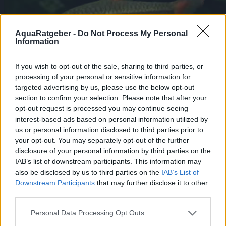
AquaRatgeber -
Do Not Process My Personal
Information
If you wish to opt-out of the sale, sharing to third parties, or
processing of your personal or sensitive information for
targeted advertising by us, please use the below opt-out
section to confirm your selection. Please note that after your
opt-out request is processed you may continue seeing
interest-based ads based on personal information utilized by
us or personal information disclosed to third parties prior to
Rotflossen Zwergbärbling – Rasbora
your opt-out. You may separately opt-out of the further
rubrodorsalis
disclosure of your personal information by third parties on the
Cyprinidae
,
Fischarten
IAB’s list of downstream participants. This information may
Der Rotflossen Zwergbärbling, bekannt als
also be disclosed by us to third parties on the
IAB’s List of
Rasbora rubrodorsalis, ist eine reizvolle und
Downstream Participants
that may further disclose it to other
farbenprächtige Süßwasserfischart aus der
third parties.
Familie der Karpfenfische (Cyprinidae).
Diese kleine Art, die eine maximale Größe
Personal Data Processing Opt Outs
von etwa 3 bis 4 cm erreicht.
https://aquaristik.liquid-news.com/wp-