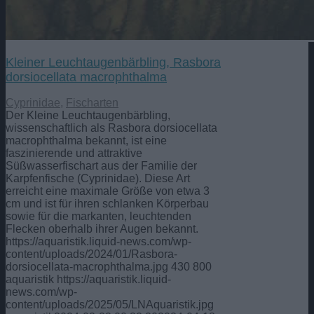
Kleiner Leuchtaugenbärbling, Rasbora
dorsiocellata macrophthalma
Cyprinidae
,
Fischarten
Der Kleine Leuchtaugenbärbling,
wissenschaftlich als Rasbora dorsiocellata
macrophthalma bekannt, ist eine
faszinierende und attraktive
Süßwasserfischart aus der Familie der
Karpfenfische (Cyprinidae). Diese Art
erreicht eine maximale Größe von etwa 3
cm und ist für ihren schlanken Körperbau
sowie für die markanten, leuchtenden
Flecken oberhalb ihrer Augen bekannt.
https://aquaristik.liquid-news.com/wp-
content/uploads/2024/01/Rasbora-
dorsiocellata-macrophthalma.jpg
430
800
aquaristik
https://aquaristik.liquid-
news.com/wp-
content/uploads/2025/05/LNAquaristik.jpg