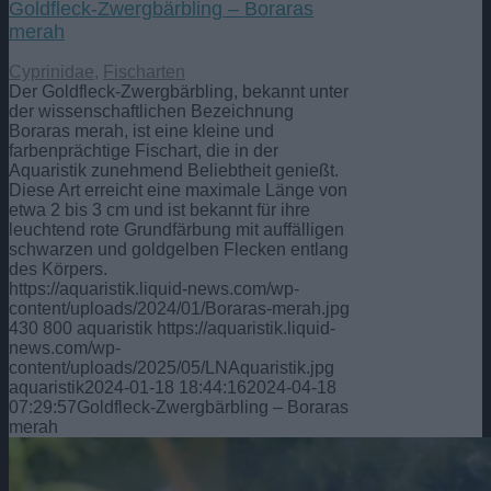
Goldfleck-Zwergbärbling – Boraras
merah
Cyprinidae
,
Fischarten
Der Goldfleck-Zwergbärbling, bekannt unter
der wissenschaftlichen Bezeichnung
Boraras merah, ist eine kleine und
farbenprächtige Fischart, die in der
Aquaristik zunehmend Beliebtheit genießt.
Diese Art erreicht eine maximale Länge von
etwa 2 bis 3 cm und ist bekannt für ihre
leuchtend rote Grundfärbung mit auffälligen
schwarzen und goldgelben Flecken entlang
des Körpers.
https://aquaristik.liquid-news.com/wp-
content/uploads/2024/01/Boraras-merah.jpg
430
800
aquaristik
https://aquaristik.liquid-
news.com/wp-
content/uploads/2025/05/LNAquaristik.jpg
aquaristik
2024-01-18 18:44:16
2024-04-18
07:29:57
Goldfleck-Zwergbärbling – Boraras
merah