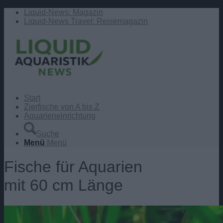
Liquid-News: Magazin
Liquid-News Travel: Reisemagazin
Start
Zierfische von A bis Z
Aquarieneinrichtung
Suche
Menü
Menü
Fische für Aquarien
mit 60 cm Länge