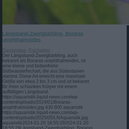
Längsband-Zwergbärbling, Boraras
urophthalmoides
Danionidae
,
Fischarten
Der Längsband-Zwergbärbling, auch
bekannt als Boraras urophthalmoides, ist
eine kleine und farbenfrohe
Süßwasserfischart, die aus Südostasien
stammt. Diese Art erreicht eine maximale
Größe von etwa 2 bis 3 cm und ist bekannt
für ihren schlanken Körper mit einem
auffälligen Längsband.
https://aquaristik.liquid-news.com/wp-
content/uploads/2024/01/Boraras-
urophthalmoides.jpg
430
800
aquaristik
https://aquaristik.liquid-news.com/wp-
content/uploads/2025/05/LNAquaristik.jpg
aquaristik
2024-01-20 18:55:29
2024-01-20
18:55:29
Längsband-Zwergbärbling, Boraras