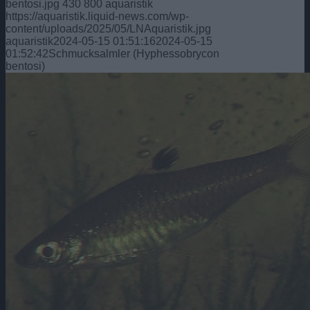
bentosi.jpg
430
800
aquaristik
https://aquaristik.liquid-news.com/wp-
content/uploads/2025/05/LNAquaristik.jpg
aquaristik
2024-05-15 01:51:16
2024-05-15
01:52:42
Schmucksalmler (Hyphessobrycon
bentosi)