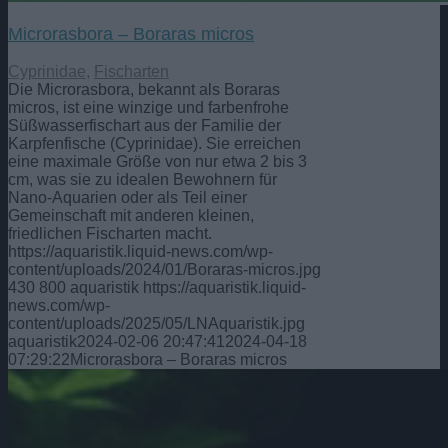
Microrasbora – Boraras micros
Cyprinidae
,
Fischarten
Die Microrasbora, bekannt als Boraras
micros, ist eine winzige und farbenfrohe
Süßwasserfischart aus der Familie der
Karpfenfische (Cyprinidae). Sie erreichen
eine maximale Größe von nur etwa 2 bis 3
cm, was sie zu idealen Bewohnern für
Nano-Aquarien oder als Teil einer
Gemeinschaft mit anderen kleinen,
friedlichen Fischarten macht.
https://aquaristik.liquid-news.com/wp-
content/uploads/2024/01/Boraras-micros.jpg
430
800
aquaristik
https://aquaristik.liquid-
news.com/wp-
content/uploads/2025/05/LNAquaristik.jpg
aquaristik
2024-02-06 20:47:41
2024-04-18
07:29:22
Microrasbora – Boraras micros