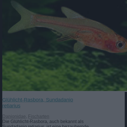
Glühlicht-Rasbora, Sundadanio
retiarius
Danionidae
,
Fischarten
Die Glühlicht-Rasbora, auch bekannt als
Sundadanio retiarius, ist eine bezaubernde