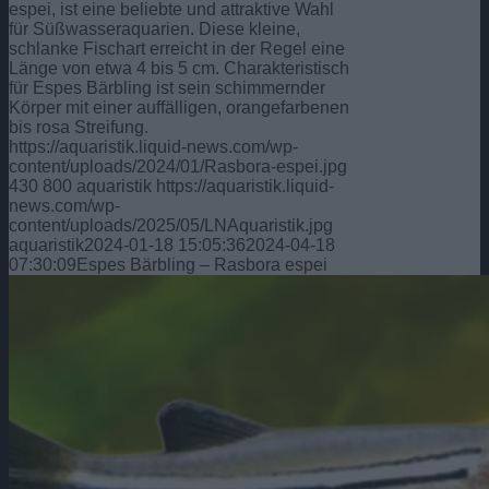
espei, ist eine beliebte und attraktive Wahl
für Süßwasseraquarien. Diese kleine,
schlanke Fischart erreicht in der Regel eine
Länge von etwa 4 bis 5 cm. Charakteristisch
für Espes Bärbling ist sein schimmernder
Körper mit einer auffälligen, orangefarbenen
bis rosa Streifung.
https://aquaristik.liquid-news.com/wp-
content/uploads/2024/01/Rasbora-espei.jpg
430
800
aquaristik
https://aquaristik.liquid-
news.com/wp-
content/uploads/2025/05/LNAquaristik.jpg
aquaristik
2024-01-18 15:05:36
2024-04-18
07:30:09
Espes Bärbling – Rasbora espei